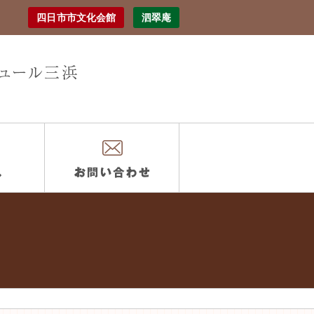
四日市市文化会館
泗翠庵