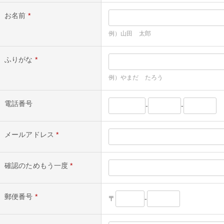
お名前
*
例）山田 太郎
ふりがな
*
例）やまだ たろう
電話番号
-
-
メールアドレス
*
確認のためもう一度
*
郵便番号
*
〒
-