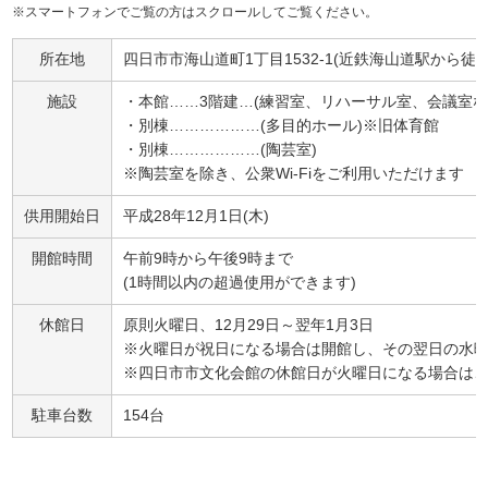
※スマートフォンでご覧の方はスクロールしてご覧ください。
所在地
四日市市海山道町1丁目1532-1(近鉄海山道駅から徒歩
施設
・本館……3階建…(練習室、リハーサル室、会議室な
・別棟………………(多目的ホール)※旧体育館
・別棟………………(陶芸室)
※陶芸室を除き、公衆Wi-Fiをご利用いただけます
供用開始日
平成28年12月1日(木)
開館時間
午前9時から午後9時まで
(1時間以内の超過使用ができます)
休館日
原則火曜日、12月29日～翌年1月3日
※火曜日が祝日になる場合は開館し、その翌日の水
※四日市市文化会館の休館日が火曜日になる場合は
駐車台数
154台