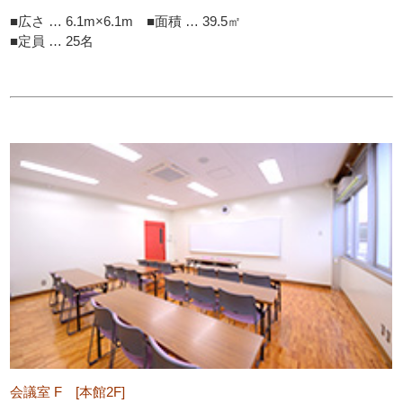
■広さ … 6.1m×6.1m ■面積 … 39.5㎡
■定員 … 25名
会議室 F [本館2F]