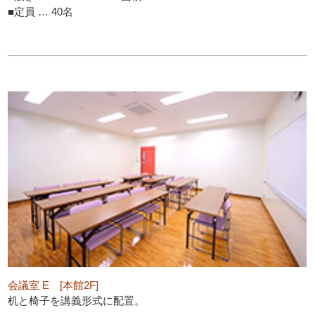
■定員 … 40名
会議室 E [本館2F]
机と椅子を講義形式に配置。