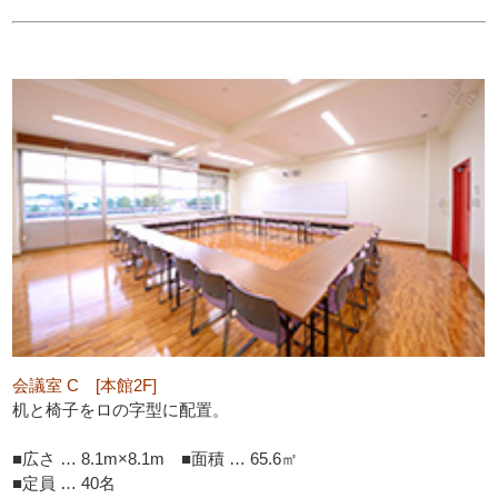
会議室 C [本館2F]
机と椅子をロの字型に配置。
■広さ … 8.1m×8.1m ■面積 … 65.6㎡
■定員 … 40名