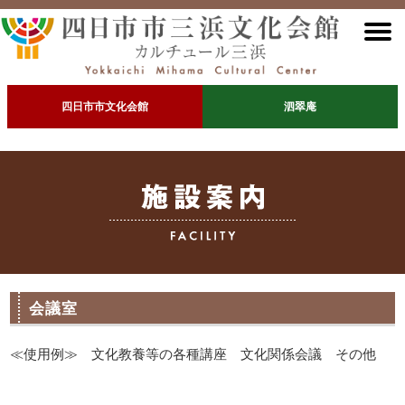
四日市市文化会館
泗翠庵
会議室
≪使用例≫ 文化教養等の各種講座 文化関係会議 その他