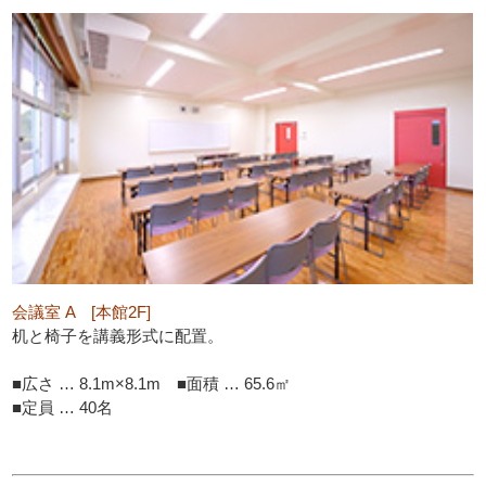
会議室 A [本館2F]
机と椅子を講義形式に配置。
■広さ … 8.1m×8.1m ■面積 … 65.6㎡
■定員 … 40名