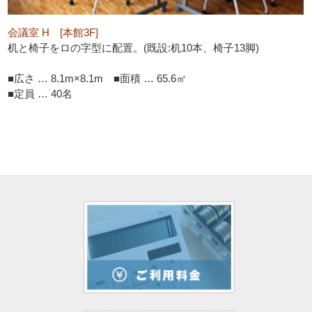
会議室 H [本館3F]
机と椅子をロの字型に配置。(既設:机10本、椅子13脚)
■広さ … 8.1m×8.1m ■面積 … 65.6㎡
■定員 … 40名