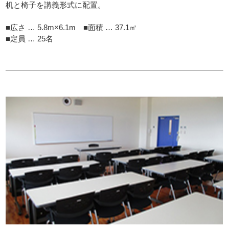
机と椅子を講義形式に配置。
■広さ … 5.8m×6.1m ■面積 … 37.1㎡
■定員 … 25名