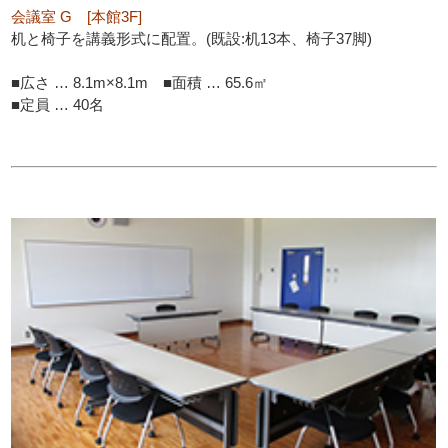
会議室 G [本館3F]
机と椅子を講義形式に配置。(既設:机13本、椅子37脚)
■広さ … 8.1m×8.1m ■面積 … 65.6㎡
■定員 … 40名