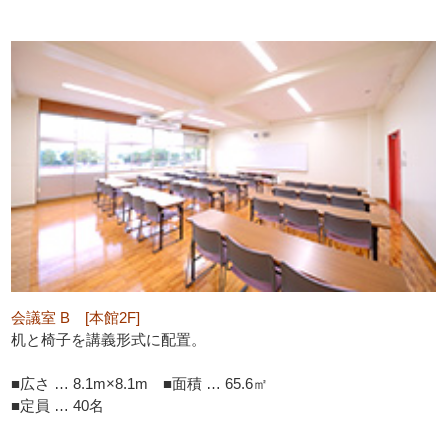
会議室 B [本館2F]
机と椅子を講義形式に配置。
■広さ … 8.1m×8.1m ■面積 … 65.6㎡
■定員 … 40名