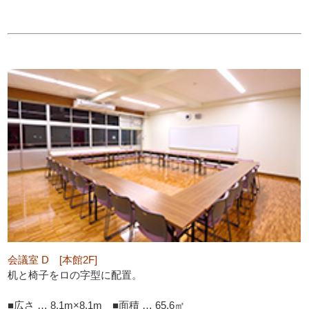
会議室 D [本館2F]
机と椅子をロの字型に配置。
■広さ … 8.1m×8.1m ■面積 … 65.6㎡