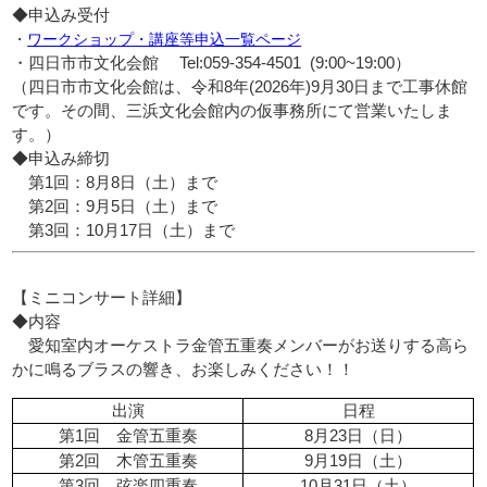
◆
申込み受付
・
ワークショップ・講座等申込一覧ページ
・四日市市文化会館 Tel:059-354-4501 (9:00~19:00）
（四日市市文化会館は、令和8年(2026年)9月30日まで工事休館
です。その間、三浜文化会館内の仮事務所にて営業いたしま
す。）
◆
申込み締切
第1回：8月8日（土）まで
第2回：9月5日（土）まで
第3回：10月17日（土）まで
【ミニコンサート詳細】
◆
内容
愛知室内オーケストラ金管五重奏メンバーがお送りする高ら
かに鳴るブラスの響き、お楽しみください！！
出演
日程
第1回 金管五重奏
8月23日（日）
第2回 木管五重奏
9月19日（土）
第3回 弦楽四重奏
10月31日（土）