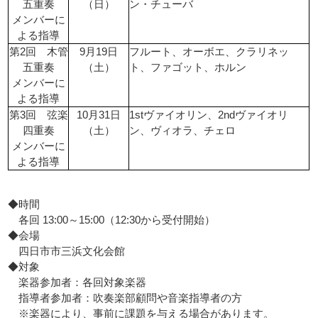
五重奏
（日）
ン・チューバ
メンバーに
よる指導
第2回 木管
9月19日
フルート、オーボエ、クラリネッ
五重奏
（土）
ト、ファゴット、ホルン
メンバーに
よる指導
第3回 弦楽
10月31日
1stヴァイオリン、2ndヴァイオリ
四重奏
（土）
ン、ヴィオラ、チェロ
メンバーに
よる指導
◆
時間
各回 13:00～15:00（12:30から受付開始）
◆会場
四日市市三浜文化会館
◆対象
楽器参加者：各回対象楽器
指導者参加者：吹奏楽部顧問や音楽指導者の方
※楽器により、事前に課題を与える場合があります。