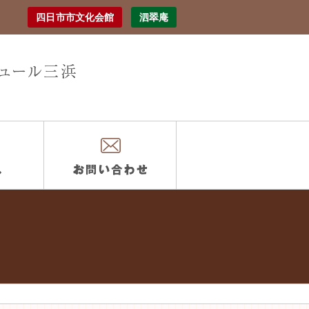
四日市市文化会館
泗翠庵