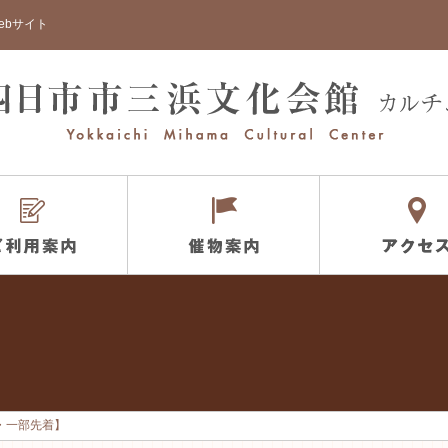
ebサイト
・一部先着】