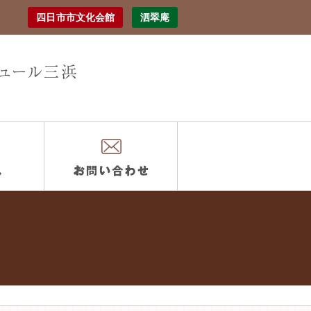
四日市市文化会館
泗翠庵