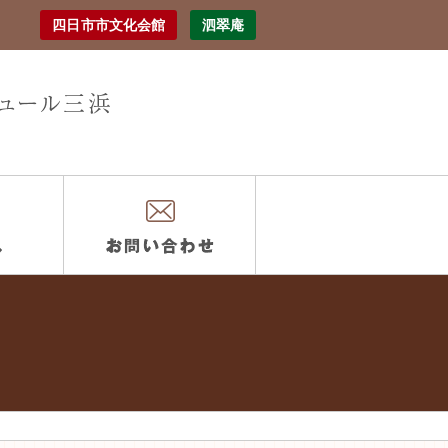
四日市市文化会館
泗翠庵